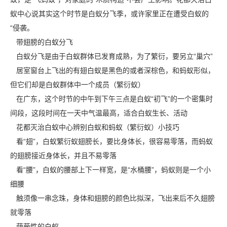
蚁
中心说其实这个时节是白蚁分飞季，或许家里正在遭受白蚁的
“侵袭。
带翅膀的白蚁分飞
白蚁分飞是由于白蚁群体已发育成熟，为了繁衍，要另立“巢穴”
居室窗台上飞出的有翅白蚁是黑色的或者深棕色，和蚂蚁形似，
但它们却是白蚁群体中一个成员（繁衍蚁）
在广东，这个时节的中午到下午三点是白蚁“初飞”的一个密集时
间段，这段时间在一天中气温最高，适合白蚁生长、活动
花都灭治白蚁中心
辨别白蚁和蚂蚁（繁衍蚁）小技巧
看“翅”，白蚁繁衍蚁翅膀长，要比身体长，很容易零落，而蚂蚁
的翅膀接近身体长，并且不易零落
看“腰”，白蚁的腰部上下一样宽，是“水桶腰”，蚂蚁则是一个小
细腰
触须像一串念珠，身体和翅膀的颜色比拟深，飞出来后不久翅膀
就零落
荫蔽性的白蚁