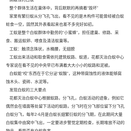
整个群体生活在巢体中，背后默默的再搞着“毁坏”
家里有繁衍蚁从分飞孔飞出，看不见的是木构件可能曾经被白蚁
蛀食一空，固然其外表看起来也差不多完好如初。
工蚁是整个白蚁群体中勤劳的“小蜜蜂”，担任建巢、修路、采
食、搬运蚁卵、喂食及清洁蚁巢等。
工蚁：触须念珠状，水桶腰，无翅膀
工蚁出来活动和取食需依托建筑蚁路、蚁道，花都灭治白蚁中心
专家说在看不见的中央早已布满着大大小小的蚁路和泥被。
白蚁能“咬”东西在于它分泌“蚁酸”，这种带腐蚀性的液体能够腐
蚀木头、瓷砖、水泥等。
发现白蚁的三大要点
花都灭治白蚁中心根据蚁路，分飞孔，白蚁活动的迹象，例如它
偶然会在墙面等处留下活动的蚁路，分飞时在分飞部位留下分飞孔
白蚁分飞
，每年2-6月是白蚁长翅繁衍蚁的分飞期，在此期间大量
白蚁集中由窝中飞出，一定要进步警觉定期检查，长期堆放不动的
物品，看能否有白蚁危害。