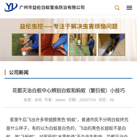
公司新闻
花都灭治白蚁中心辨别白蚁和蚂蚁（繁衍蚁）小技巧
来源：本站
作者：admin
日期：2020/7/24
浏览：
48
家里午后飞出许多带翅膀黑色“蚂蚁”，普通市民不分明白蚁终究
是什么样子，有的以为白蚁是白色的，飞出的黑色长翅蚁不是白
蚁，是“飞蚂蚁”，对家庭的“木质构造”不会产生影响。
花都灭治白